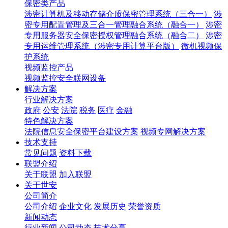
保密类产品
涉密计算机及移动存储介质保密管理系统（三合一）
涉
密专用配置管理及三合一管理融合系统（融合一）
涉密
专用服务器安全保密授权管理融合系统（融合二）
涉密
专用运维管理系统（涉密专用计算平台版）
微机视频保
护系统
视频监控产品
视频监控安全联网设备
解决方案
行业解决方案
政府
公安
法院
税务
医疗
金融
特色解决方案
法院信息安全保密平台建设方案
视频专网解决方案
技术支持
常见问题
资料下载
联盟介绍
关于联盟
加入联盟
关于世安
公司简介
公司介绍
企业文化
发展历史
荣誉资质
新闻动态
行业新闻
公司动态
技术分享