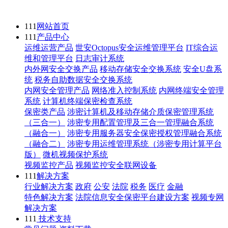
111
网站首页
111
产品中心
运维运营产品
世安Octopus安全运维管理平台
IT综合运
维和管理平台
日志审计系统
内外网安全交换产品
移动存储安全交换系统
安全U盘系
统
税务自助数据安全交换系统
内网安全管理产品
网络准入控制系统
内网终端安全管理
系统
计算机终端保密检查系统
保密类产品
涉密计算机及移动存储介质保密管理系统
（三合一）
涉密专用配置管理及三合一管理融合系统
（融合一）
涉密专用服务器安全保密授权管理融合系统
（融合二）
涉密专用运维管理系统（涉密专用计算平台
版）
微机视频保护系统
视频监控产品
视频监控安全联网设备
111
解决方案
行业解决方案
政府
公安
法院
税务
医疗
金融
特色解决方案
法院信息安全保密平台建设方案
视频专网
解决方案
111
技术支持