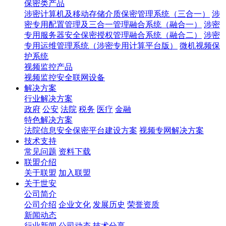
保密类产品
涉密计算机及移动存储介质保密管理系统（三合一）
涉
密专用配置管理及三合一管理融合系统（融合一）
涉密
专用服务器安全保密授权管理融合系统（融合二）
涉密
专用运维管理系统（涉密专用计算平台版）
微机视频保
护系统
视频监控产品
视频监控安全联网设备
解决方案
行业解决方案
政府
公安
法院
税务
医疗
金融
特色解决方案
法院信息安全保密平台建设方案
视频专网解决方案
技术支持
常见问题
资料下载
联盟介绍
关于联盟
加入联盟
关于世安
公司简介
公司介绍
企业文化
发展历史
荣誉资质
新闻动态
行业新闻
公司动态
技术分享