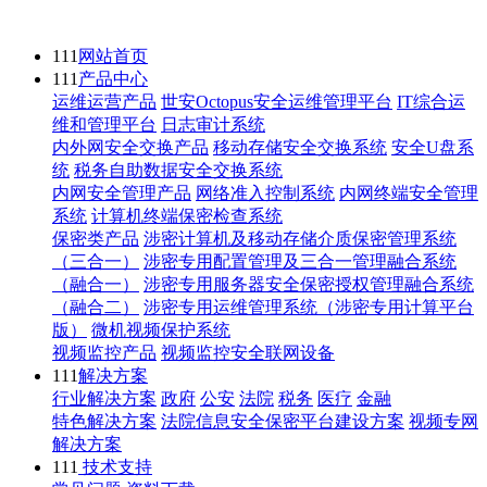
111
网站首页
111
产品中心
运维运营产品
世安Octopus安全运维管理平台
IT综合运
维和管理平台
日志审计系统
内外网安全交换产品
移动存储安全交换系统
安全U盘系
统
税务自助数据安全交换系统
内网安全管理产品
网络准入控制系统
内网终端安全管理
系统
计算机终端保密检查系统
保密类产品
涉密计算机及移动存储介质保密管理系统
（三合一）
涉密专用配置管理及三合一管理融合系统
（融合一）
涉密专用服务器安全保密授权管理融合系统
（融合二）
涉密专用运维管理系统（涉密专用计算平台
版）
微机视频保护系统
视频监控产品
视频监控安全联网设备
111
解决方案
行业解决方案
政府
公安
法院
税务
医疗
金融
特色解决方案
法院信息安全保密平台建设方案
视频专网
解决方案
111
技术支持