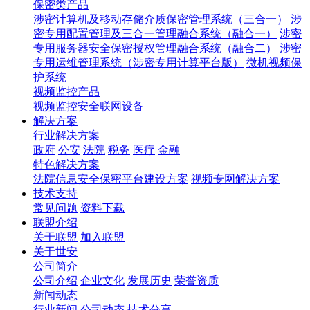
保密类产品
涉密计算机及移动存储介质保密管理系统（三合一）
涉
密专用配置管理及三合一管理融合系统（融合一）
涉密
专用服务器安全保密授权管理融合系统（融合二）
涉密
专用运维管理系统（涉密专用计算平台版）
微机视频保
护系统
视频监控产品
视频监控安全联网设备
解决方案
行业解决方案
政府
公安
法院
税务
医疗
金融
特色解决方案
法院信息安全保密平台建设方案
视频专网解决方案
技术支持
常见问题
资料下载
联盟介绍
关于联盟
加入联盟
关于世安
公司简介
公司介绍
企业文化
发展历史
荣誉资质
新闻动态
行业新闻
公司动态
技术分享