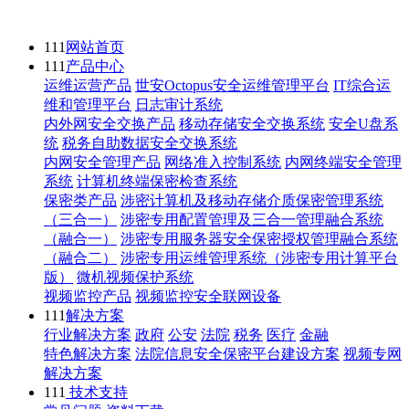
111
网站首页
111
产品中心
运维运营产品
世安Octopus安全运维管理平台
IT综合运
维和管理平台
日志审计系统
内外网安全交换产品
移动存储安全交换系统
安全U盘系
统
税务自助数据安全交换系统
内网安全管理产品
网络准入控制系统
内网终端安全管理
系统
计算机终端保密检查系统
保密类产品
涉密计算机及移动存储介质保密管理系统
（三合一）
涉密专用配置管理及三合一管理融合系统
（融合一）
涉密专用服务器安全保密授权管理融合系统
（融合二）
涉密专用运维管理系统（涉密专用计算平台
版）
微机视频保护系统
视频监控产品
视频监控安全联网设备
111
解决方案
行业解决方案
政府
公安
法院
税务
医疗
金融
特色解决方案
法院信息安全保密平台建设方案
视频专网
解决方案
111
技术支持